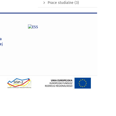
Prace studialne
(3)
na
ej