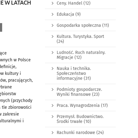
NE W LATACH
Ceny. Handel
(12)
Edukacja
(9)
Gospodarka społeczna
(11)
Kultura. Turystyka. Sport
(24)
Ludność. Ruch naturalny.
jące
Migracje
(12)
ywnych w Polsce
efinicje,
Nauka i technika.
w kultury i
Społeczeństwo
informacyjne
(31)
tów, pracujących,
ybrane
Podmioty gospodarcze.
ębiorstw
Wyniki finansowe
(23)
wnych (przychody
Praca. Wynagrodzenia
(17)
 tle zbiorowości
w zakresie
Przemysł. Budownictwo.
lturalnymi i
Środki trwałe
(10)
Rachunki narodowe
(24)