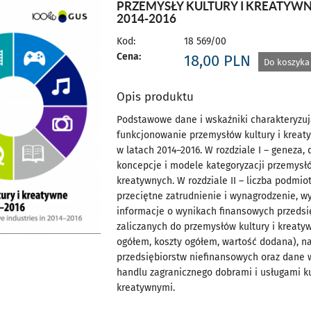
PRZEMYSŁY KULTURY I KREATYW
2014-2016
Kod:
18 569/00
Cena:
18,00
PLN
Do koszyka
Opis produktu
Podstawowe dane i wskaźniki charakteryzu
funkcjonowanie przemysłów kultury i kreat
w latach 2014–2016. W rozdziale I – geneza, d
koncepcje i modele kategoryzacji przemysłó
kreatywnych. W rozdziale II – liczba podmio
przeciętne zatrudnienie i wynagrodzenie, w
informacje o wynikach finansowych przedsi
zaliczanych do przemysłów kultury i kreaty
ogółem, koszty ogółem, wartość dodana), na
przedsiębiorstw niefinansowych oraz dane 
handlu zagranicznego dobrami i usługami ku
kreatywnymi.