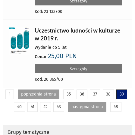
Szczegóły
Kod: 23 133/00
Uczestnictwo ludności w kulturze
w 2019 r.
Wydanie co 5 lat
25,00 PLN
Cena:
Szczegóły
Kod: 20 365/00
1
poprzednia strona
35
36
37
38
39
40
41
42
43
następna strona
48
Grupy tematyczne