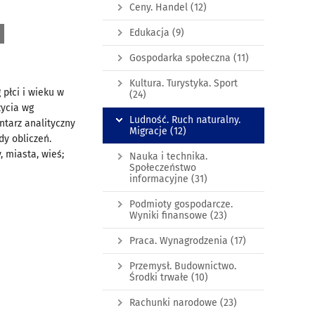
Ceny. Handel
(12)
Edukacja
(9)
Gospodarka społeczna
(11)
Kultura. Turystyka. Sport
 płci i wieku w
(24)
życia wg
Ludność. Ruch naturalny.
tarz analityczny
Migracje
(12)
dy obliczeń.
, miasta, wieś;
Nauka i technika.
Społeczeństwo
informacyjne
(31)
Podmioty gospodarcze.
Wyniki finansowe
(23)
Praca. Wynagrodzenia
(17)
Przemysł. Budownictwo.
Środki trwałe
(10)
Rachunki narodowe
(23)