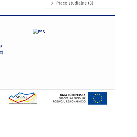
Prace studialne
(3)
na
ej