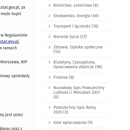
Rolnictwo. Leśnictwo
(8)
tat.gov.pl, za
t może kupić
Środowisko. Energia
(40)
Transport i łączność
(16)
 w Regulaminie
Warunki życia
(27)
tat.gov.pl
,
Zdrowie. Opieka społeczna
 w ramach
(10)
5 Warszawa, NIP
Biuletyny. Czasopisma.
Opracowania zbiorcze
(96)
 Umowy sprzedaży
Finanse
(6)
Narodowy Spis Powszechny
Ludności i Mieszkań 2021
(8)
Powszechny Spis Rolny
2020
(3)
y jest przez
Inne opracowania
(9)
klepu oraz z