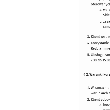
oferowanych
waru
Skle
zas
rama
Klient jest
Korzystanie
Regulaminie
Obsługa zam
7.30 do 15.30
§ 2. Warunki kor
W ramach e-
warunkach o
Klient zobow
korz