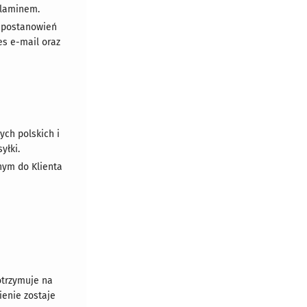
ulaminem.
h postanowień
s e-mail oraz
ch polskich i
yłki.
nym do Klienta
otrzymuje na
ienie zostaje