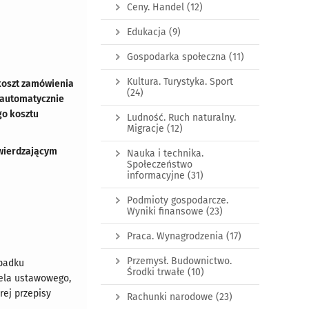
Ceny. Handel
(12)
Edukacja
(9)
Gospodarka społeczna
(11)
Kultura. Turystyka. Sport
 koszt zamówienia
(24)
w automatycznie
go kosztu
Ludność. Ruch naturalny.
Migracje
(12)
twierdzającym
Nauka i technika.
Społeczeństwo
informacyjne
(31)
Podmioty gospodarcze.
Wyniki finansowe
(23)
Praca. Wynagrodzenia
(17)
Przemysł. Budownictwo.
ypadku
Środki trwałe
(10)
iela ustawowego,
rej przepisy
Rachunki narodowe
(23)