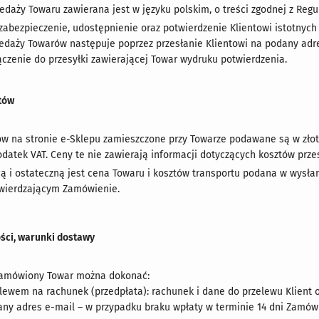
daży Towaru zawierana jest w języku polskim, o treści zgodnej z Reg
 zabezpieczenie, udostępnienie oraz potwierdzenie Klientowi istotnyc
daży Towarów następuje poprzez przesłanie Klientowi na podany adre
ączenie do przesyłki zawierającej Towar wydruku potwierdzenia.
tów
w na stronie e-Sklepu zamieszczone przy Towarze podawane są w złoty
datek VAT. Ceny te nie zawierają informacji dotyczących kosztów przes
ą i ostateczną jest cena Towaru i kosztów transportu podana w wysła
wierdzającym Zamówienie.
ości, warunki dostawy
zamówiony Towar można dokonać:
lewem na rachunek (przedpłata): rachunek i dane do przelewu Klient 
ny adres e-mail – w przypadku braku wpłaty w terminie 14 dni Zamów