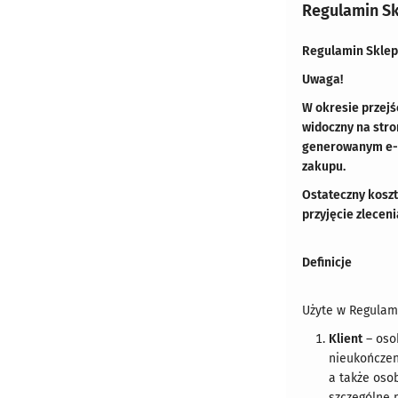
Regulamin S
Regulamin Sklep
Uwaga!
W okresie przejś
widoczny na stro
generowanym e-
zakupu.
Ostateczny koszt
przyjęcie zlecen
Definicje
Użyte w Regulami
Klient
– osob
nieukończen
a także oso
szczególne 