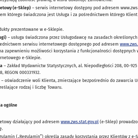
netowy (e-Sklep)
– serwis internetowy dostępny pod adresem www.zws.s
em którego świadczona jest Usługa i za pośrednictwem którego Klien
dukty prezentowane w e-Sklepie.
ugi)
– usługa świadczona przez Usługodawcę na zasadach określonych
średnictwem serwisu internetowego dostępnego pod adresem
www.zws.s
na zapewnieniu możliwości korzystania z funkcjonalności dostępnych
ernetowego e-Sklepie.
ca
– Zakład Wydawnictw Statystycznych, al. Niepodległości 208, 00-92
38, REGON 000331932.
e
– oświadczenie woli Klienta, zmierzające bezpośrednio do zawarcia
eślające rodzaj i liczbę Towaru.
ia ogólne
netowy działający pod adresem
www.zws.stat.gov.pl
(e-Sklep) prowadzon
ę.
gulamin („Regulamin”) określa zasady korzystania przez Klientów z e-S