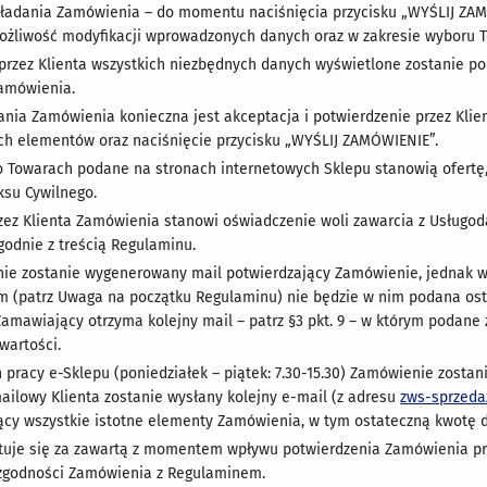
kładania Zamówienia – do momentu naciśnięcia przycisku „WYŚLIJ ZA
ożliwość modyfikacji wprowadzonych danych oraz w zakresie wyboru 
przez Klienta wszystkich niezbędnych danych wyświetlone zostanie 
amówienia.
ania Zamówienia konieczna jest akceptacja i potwierdzenie przez Klie
ych elementów oraz naciśnięcie przycisku „WYŚLIJ ZAMÓWIENIE”.
o Towarach podane na stronach internetowych Sklepu stanowią ofertę
ksu Cywilnego.
zez Klienta Zamówienia stanowi oświadczenie woli zawarcia z Usług
godnie z treścią Regulaminu.
ie zostanie wygenerowany mail potwierdzający Zamówienie, jednak w
m (patrz Uwaga na początku Regulaminu) nie będzie w nim podana os
 Zamawiający otrzyma kolejny mail – patrz §3 pkt. 9 – w którym podane
wartości.
 pracy e-Sklepu (poniedziałek – piątek: 7.30-15.30) Zamówienie zosta
mailowy Klienta zostanie wysłany kolejny e-mail (z adresu
zws-sprzeda
ący wszystkie istotne elementy Zamówienia, w tym ostateczną kwotę d
uje się za zawartą z momentem wpływu potwierdzenia Zamówienia prz
zgodności Zamówienia z Regulaminem.