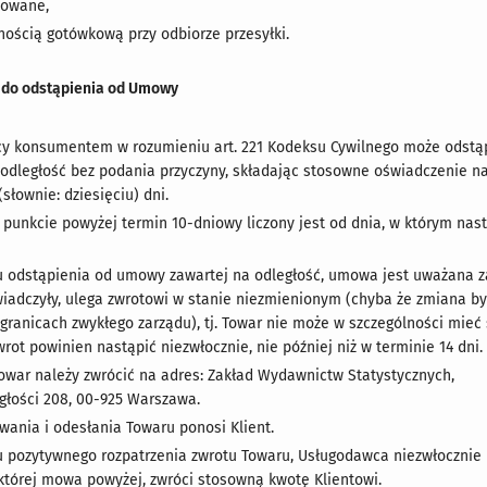
lowane,
nością gotówkową przy odbiorze przesyłki.
e do odstąpienia od Umowy
cy konsumentem w rozumieniu art. 221 Kodeksu Cywilnego może odst
 odległość bez podania przyczyny, składając stosowne oświadczenie na
(słownie: dziesięciu) dni.
punkcie powyżej termin 10-dniowy liczony jest od dnia, w którym nas
 odstąpienia od umowy zawartej na odległość, umowa jest uważana za
wiadczyły, ulega zwrotowi w stanie niezmienionym (chyba że zmiana by
 granicach zwykłego zarządu), tj. Towar nie może w szczególności mieć
rot powinien nastąpić niezwłocznie, nie później niż w terminie 14 dni.
owar należy zwrócić na adres: Zakład Wydawnictw Statystycznych,
egłości 208, 00-925 Warszawa.
wania i odesłania Towaru ponosi Klient.
 pozytywnego rozpatrzenia zwrotu Towaru, Usługodawca niezwłocznie
o której mowa powyżej, zwróci stosowną kwotę Klientowi.