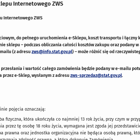
klepu Internetowego ZWS
u Internetowego ZWS
ciowym, do pełnego uruchomienia e-Sklepu, koszt transportu i łączny
nie sklepu – podczas obliczania całości kosztów zakupu oraz podany 
mailu (z adresu
zws@info.stat.gov.pl
) – może różnić się od rzeczywiste
 przesłania i wartość całego zamówienia będzie podany w e-mailu po
ia przez e-Sklep, wysłanym z adresu
zws-sprzedaz@stat.gov.pl
.
nie pojęcia oznaczają:
a fizyczna, która ukończyła co najmniej 13 rok życia, przy czym w prz
ia przez tę osobę 18 roku życia, wymagana jest zgoda jej przedstawic
ba prawna oraz jednostka organizacyjna nie będąca osobą prawną, któ
przyznają zdolność prawną, a która dokonuje Zamówienia.