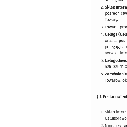
Sklep Inter
pośrednictw
Towary.
Towar
– pro
Usługa (Usł
oraz za po
polegająca 
serwisu int
Usługodaw
526-025-11-
Zamówieni
Towarów, okr
§ 1. Postanowien
Sklep inter
Usługodawc
Niniejszy re