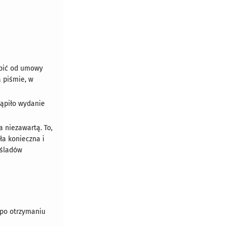
ąpić od umowy
 piśmie, w
tąpiło wydanie
 niezawartą. To,
ła konieczna i
 śladów
 po otrzymaniu