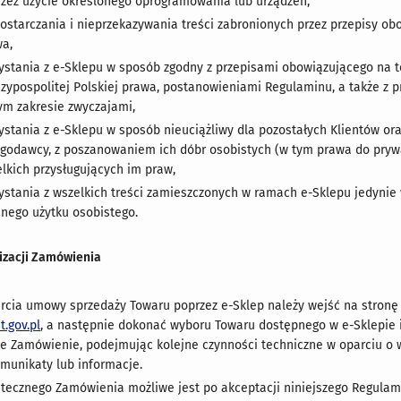
zez użycie określonego oprogramowania lub urządzeń,
ostarczania i nieprzekazywania treści zabronionych przez przepisy o
wa,
ystania z e-Sklepu w sposób zgodny z przepisami obowiązującego na t
zypospolitej Polskiej prawa, postanowieniami Regulaminu, a także z p
m zakresie zwyczajami,
ystania z e-Sklepu w sposób nieuciążliwy dla pozostałych Klientów ora
godawcy, z poszanowaniem ich dóbr osobistych (w tym prawa do prywa
lkich przysługujących im praw,
ystania z wszelkich treści zamieszczonych w ramach e-Sklepu jedynie
nego użytku osobistego.
lizacji Zamówienia
rcia umowy sprzedaży Towaru poprzez e-Sklep należy wejść na stronę
.gov.pl
, a następnie dokonać wyboru Towaru dostępnego w e-Sklepie i
ne Zamówienie, podejmując kolejne czynności techniczne w oparciu o
omunikaty lub informacje.
utecznego Zamówienia możliwe jest po akceptacji niniejszego Regulam