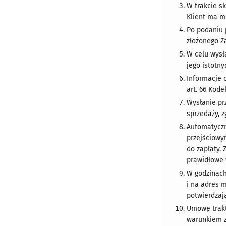
W trakcie s
Klient ma m
Po podaniu 
złożonego Z
W celu wysł
jego istotn
Informacje 
art. 66 Kode
Wysłanie pr
sprzedaży, z
Automatyczn
przejściowy
do zapłaty.
prawidłowe 
W godzinach
i na adres 
potwierdzaj
Umowę trakt
warunkiem 