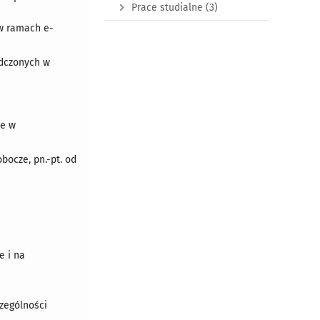
Prace studialne
(3)
 w ramach e-
adczonych w
ne w
ocze, pn.-pt. od
e i na
czególności