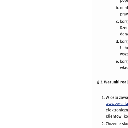
popr
nied
pra
korz
Rzec
dany
korz
Usłu
wsze
korz
włas
§ 3. Warunki rea
W celu zawa
www.zws.stat
elektronicz
Klientowi k
Złożenie sk