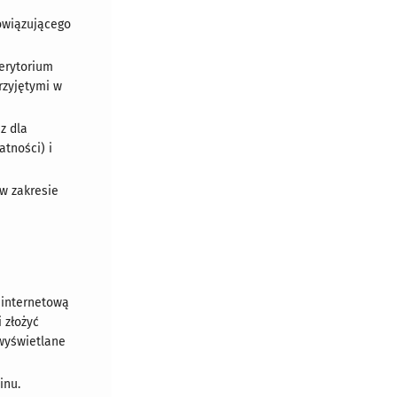
bowiązującego
erytorium
rzyjętymi w
z dla
tności) i
 w zakresie
 internetową
 złożyć
 wyświetlane
inu.