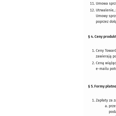
Umowa sprze
Utrwalenie,
Umowy sprze
poprzez doł
§ 4. Ceny produk
Ceny Towaró
zawierają po
Ceną wiążąc
e-mailu pot
§ 5. Formy płatn
Zapłaty za 
prze
poda