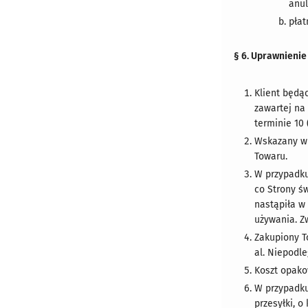
anu
płat
§ 6. Uprawnieni
Klient będą
zawartej na
terminie 10 
Wskazany w 
Towaru.
W przypadku
co Strony ś
nastąpiła w
używania. Zw
Zakupiony T
al. Niepodl
Koszt opako
W przypadku
przesyłki, 