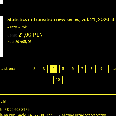
Statistics in Transition new series, vol. 21, 2020, 3
4 razy w roku
21,00 PLN
Cena:
Kod: 20 405/03
ia strona
1
2
3
4
5
6
7
8
9
na
10
cja
t: +48 22 608 31 45
Główny Urząd Statystyczny
 na publikacje: +48 22 608 32 10