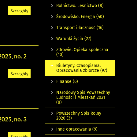
Rolnictwo. Leśnictwo
(8)
Szczegóły
Środowisko. Energia
(40)
Transport i łączność
(16)
Warunki życia
(27)
Zdrowie. Opieka społeczna
(10)
2025, no. 2
Biuletyny. Czasopisma.
Opracowania zbiorcze
(97)
Szczegóły
Finanse
(6)
Narodowy Spis Powszechny
Ludności i Mieszkań 2021
(8)
Powszechny Spis Rolny
2020
(3)
2025, no. 3
Inne opracowania
(9)
Szczegóły