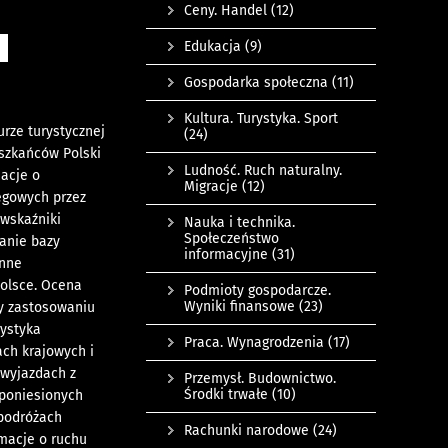
Ceny. Handel
(12)
Edukacja
(9)
Gospodarka społeczna
(11)
Kultura. Turystyka. Sport
rze turystycznej
(24)
eszkańców Polski
Ludność. Ruch naturalny.
macje o
Migracje
(12)
egowych przez
 wskaźniki
Nauka i technika.
Społeczeństwo
anie bazy
informacyjne
(31)
enne
Polsce. Ocena
Podmioty gospodarcze.
Wyniki finansowe
(23)
zy zastosowaniu
ystyka
Praca. Wynagrodzenia
(17)
ch krajowych i
 wyjazdach z
Przemysł. Budownictwo.
Środki trwałe
(10)
 poniesionych
podróżach
Rachunki narodowe
(24)
rmacje o ruchu