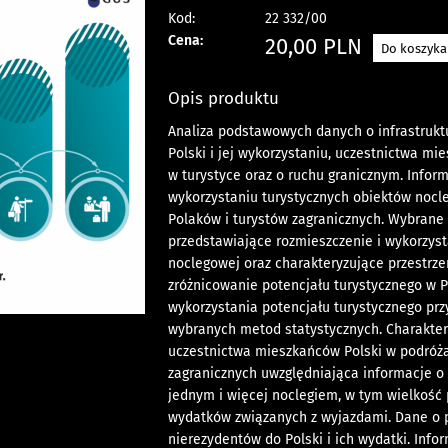
Kod:
22 332/00
Cena:
20,00
PLN
Do koszyka
Opis produktu
Analiza podstawowych danych o infrastruktu
Polski i jej wykorzystaniu, uczestnictwa mi
w turystyce oraz o ruchu granicznym. Infor
wykorzystaniu turystycznych obiektów nocl
Polaków i turystów zagranicznych. Wybrane
przedstawiające rozmieszczenie i wykorzyst
noclegowej oraz charakteryzujące przestrz
zróżnicowanie potencjału turystycznego w 
wykorzystania potencjału turystycznego pr
wybranych metod statystycznych. Charakter
uczestnictwa mieszkańców Polski w podróża
zagranicznych uwzględniająca informacje o
jednym i więcej noclegiem, w tym wielkość
wydatków związanych z wyjazdami. Dane o 
nierezydentów do Polski i ich wydatki. Info