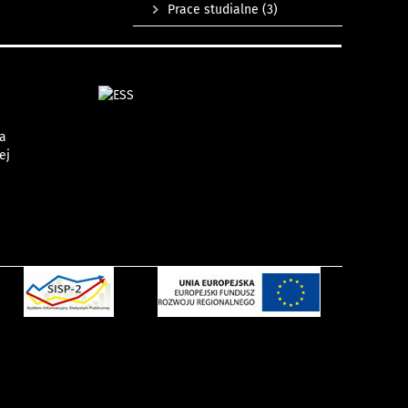
Prace studialne
(3)
na
ej