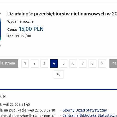
Działalność przedsiębiorstw niefinansowych w 2
Wydanie roczne
15,00 PLN
Cena:
Kod: 19 369/00
ia strona
1
2
3
4
5
6
7
8
9
na
48
cja
t: +48 22 608 31 45
Główny Urząd Statystyczny
 na publikacje: +48 22 608 32 10
Centralna Biblioteka Statystycz
gistyki Dystrybucji: +48 22 608 37