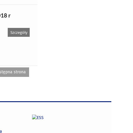
018 r
Szczegóły
stępna strona
na