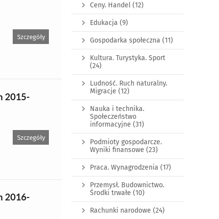
Ceny. Handel
(12)
Edukacja
(9)
Szczegóły
Gospodarka społeczna
(11)
Kultura. Turystyka. Sport
(24)
Ludność. Ruch naturalny.
Migracje
(12)
h 2015-
Nauka i technika.
Społeczeństwo
informacyjne
(31)
Szczegóły
Podmioty gospodarcze.
Wyniki finansowe
(23)
Praca. Wynagrodzenia
(17)
Przemysł. Budownictwo.
Środki trwałe
(10)
h 2016-
Rachunki narodowe
(24)